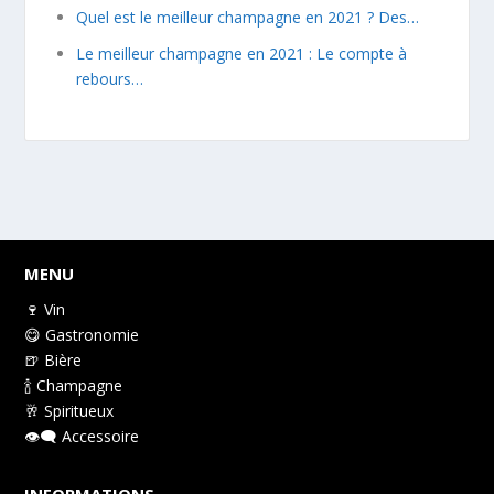
Quel est le meilleur champagne en 2021 ? Des…
Le meilleur champagne en 2021 : Le compte à
rebours…
MENU
🍷 Vin
😋 Gastronomie
🍺 Bière
🍾 Champagne
🥂 Spiritueux
👁️‍🗨️ Accessoire