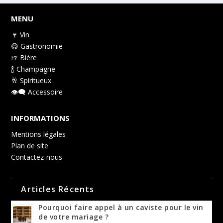
MENU
🍷 Vin
😋 Gastronomie
🍺 Bière
🍾 Champagne
🥂 Spiritueux
👁️‍🗨️ Accessoire
INFORMATIONS
Mentions légales
Plan de site
Contactez-nous
Articles Récents
Pourquoi faire appel à un caviste pour le vin
de votre mariage ?